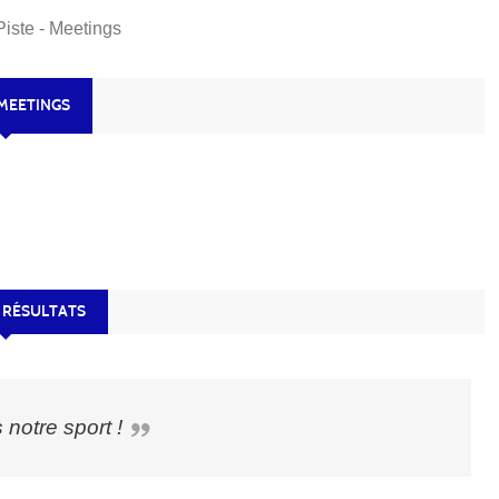
Piste - Meetings
 MEETINGS
 RÉSULTATS
s notre sport !