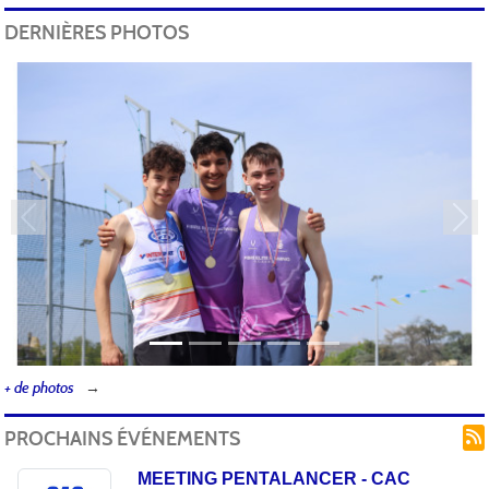
DERNIÈRES PHOTOS
Précedent
Sui
+ de photos
PROCHAINS ÉVÉNEMENTS
MEETING PENTALANCER - CAC