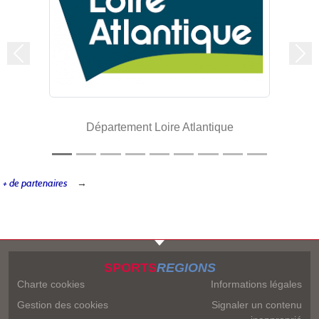
Précedent
Sui
Département Loire Atlantique
+ de partenaires
SPORTS
REGIONS
Charte cookies
Informations légales
Gestion des cookies
Signaler un contenu