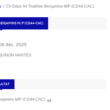
s
Ch Dépx 44 Triathlon Benjamins M/F (CD44-CAC)
BENJAMINS M/F (CD44-CAC)
06
déc.
2025
 QUINON
NANTES
ULTAT
Benjamins M/F (CD44-CAC)