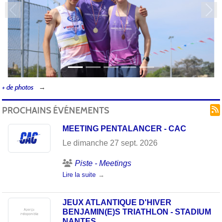
Précedent
Sui
+ de photos
PROCHAINS ÉVÉNEMENTS
MEETING PENTALANCER - CAC
Le
dimanche
27
sept.
2026
Piste - Meetings
Lire la suite
JEUX ATLANTIQUE D'HIVER
BENJAMIN(E)S TRIATHLON - STADIUM
NANTES