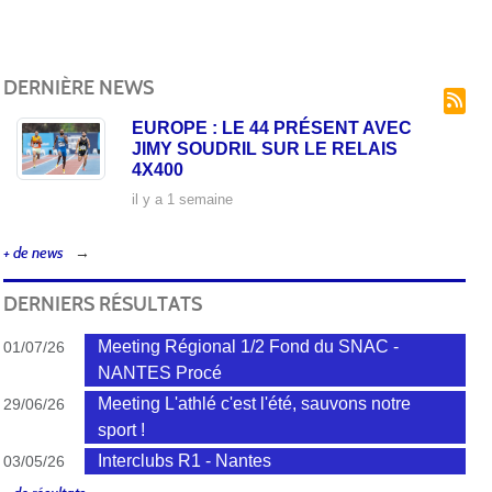
DERNIÈRE NEWS
EUROPE : LE 44 PRÉSENT AVEC
JIMY SOUDRIL SUR LE RELAIS
4X400
il y a 1 semaine
+ de news
DERNIERS RÉSULTATS
Meeting Régional 1/2 Fond du SNAC -
01/07/26
NANTES Procé
Meeting L'athlé c'est l'été, sauvons notre
29/06/26
sport !
Interclubs R1 - Nantes
03/05/26